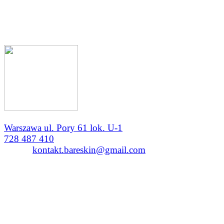
Warszawa ul. Pory 61 lok. U-1
728 487 410
e-mail:
kontakt.bareskin@gmail.com
CZYNNE
PON - PT 10:00 - 21:00
SOB 9:00 - 15:00
ND na życzenie