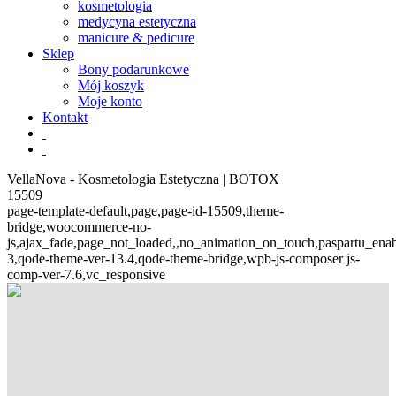
kosmetologia
medycyna estetyczna
manicure & pedicure
Sklep
Bony podarunkowe
Mój koszyk
Moje konto
Kontakt
VellaNova - Kosmetologia Estetyczna | BOTOX
15509
page-template-default,page,page-id-15509,theme-
bridge,woocommerce-no-
js,ajax_fade,page_not_loaded,,no_animation_on_touch,paspartu_ena
3,qode-theme-ver-13.4,qode-theme-bridge,wpb-js-composer js-
comp-ver-7.6,vc_responsive