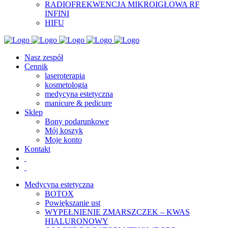
RADIOFREKWENCJA MIKROIGŁOWA RF
INFINI
HIFU
Nasz zespół
Cennik
laseroterapia
kosmetologia
medycyna estetyczna
manicure & pedicure
Sklep
Bony podarunkowe
Mój koszyk
Moje konto
Kontakt
Medycyna estetyczna
BOTOX
Powiększanie ust
WYPEŁNIENIE ZMARSZCZEK – KWAS
HIALURONOWY