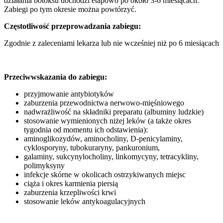
działania botoksu dochodzi etapowo po około 3-6 miesiącach.
Zabiegi po tym okresie można powtórzyć.
Częstotliwość przeprowadzania zabiegu:
Zgodnie z zaleceniami lekarza lub nie wcześniej niż po 6 miesiącach
Przeciwwskazania do zabiegu:
przyjmowanie antybiotyków
zaburzenia przewodnictwa nerwowo-mięśniowego
nadwrażliwość na składniki preparatu (albuminy ludzkie)
stosowanie wymienionych niżej leków (a także okres
tygodnia od momentu ich odstawienia):
aminoglikozydów, aminocholiny, D-penicylaminy,
cyklosporyny, tubokuraryny, pankuronium,
galaminy, sukcynylocholiny, linkomycyny, tetracykliny,
polimyksyny
infekcje skórne w okolicach ostrzykiwanych miejsc
ciąża i okres karmienia piersią
zaburzenia krzepliwości krwi
stosowanie leków antykoagulacyjnych