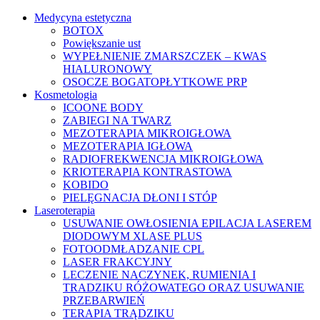
Medycyna estetyczna
BOTOX
Powiększanie ust
WYPEŁNIENIE ZMARSZCZEK – KWAS
HIALURONOWY
OSOCZE BOGATOPŁYTKOWE PRP
Kosmetologia
ICOONE BODY
ZABIEGI NA TWARZ
MEZOTERAPIA MIKROIGŁOWA
MEZOTERAPIA IGŁOWA
RADIOFREKWENCJA MIKROIGŁOWA
KRIOTERAPIA KONTRASTOWA
KOBIDO
PIELĘGNACJA DŁONI I STÓP
Laseroterapia
USUWANIE OWŁOSIENIA EPILACJA LASEREM
DIODOWYM XLASE PLUS
FOTOODMŁADZANIE CPL
LASER FRAKCYJNY
LECZENIE NACZYNEK, RUMIENIA I
TRADZIKU RÓŻOWATEGO ORAZ USUWANIE
PRZEBARWIEŃ
TERAPIA TRĄDZIKU