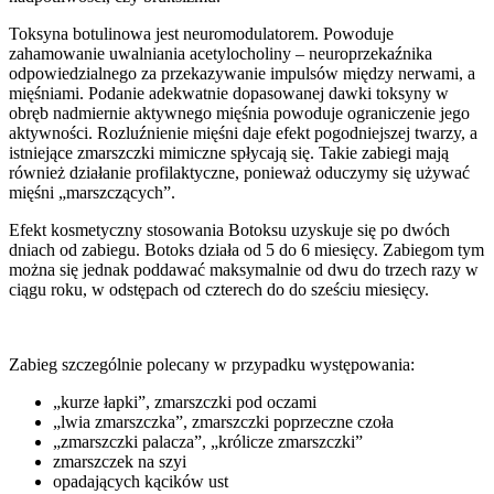
Toksyna botulinowa jest neuromodulatorem. Powoduje
zahamowanie uwalniania acetylocholiny – neuroprzekaźnika
odpowiedzialnego za przekazywanie impulsów między nerwami, a
mięśniami. Podanie adekwatnie dopasowanej dawki toksyny w
obręb nadmiernie aktywnego mięśnia powoduje ograniczenie jego
aktywności. Rozluźnienie mięśni daje efekt pogodniejszej twarzy, a
istniejące zmarszczki mimiczne spłycają się. Takie zabiegi mają
również działanie profilaktyczne, ponieważ oduczymy się używać
mięśni „marszczących”.
Efekt kosmetyczny stosowania Botoksu uzyskuje się po dwóch
dniach od zabiegu. Botoks działa od 5 do 6 miesięcy. Zabiegom tym
można się jednak poddawać maksymalnie od dwu do trzech razy w
ciągu roku, w odstępach od czterech do do sześciu miesięcy.
Zabieg szczególnie polecany w przypadku występowania:
„kurze łapki”, zmarszczki pod oczami
„lwia zmarszczka”, zmarszczki poprzeczne czoła
„zmarszczki palacza”, „królicze zmarszczki”
zmarszczek na szyi
opadających kącików ust