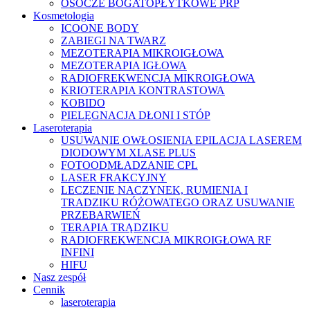
OSOCZE BOGATOPŁYTKOWE PRP
Kosmetologia
ICOONE BODY
ZABIEGI NA TWARZ
MEZOTERAPIA MIKROIGŁOWA
MEZOTERAPIA IGŁOWA
RADIOFREKWENCJA MIKROIGŁOWA
KRIOTERAPIA KONTRASTOWA
KOBIDO
PIELĘGNACJA DŁONI I STÓP
Laseroterapia
USUWANIE OWŁOSIENIA EPILACJA LASEREM
DIODOWYM XLASE PLUS
FOTOODMŁADZANIE CPL
LASER FRAKCYJNY
LECZENIE NACZYNEK, RUMIENIA I
TRADZIKU RÓŻOWATEGO ORAZ USUWANIE
PRZEBARWIEŃ
TERAPIA TRĄDZIKU
RADIOFREKWENCJA MIKROIGŁOWA RF
INFINI
HIFU
Nasz zespół
Cennik
laseroterapia