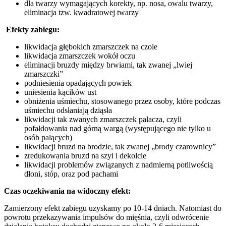
dla twarzy wymagających korekty, np. nosa, owalu twarzy,
eliminacja tzw. kwadratowej twarzy
Efekty zabiegu:
likwidacja głębokich zmarszczek na czole
likwidacja zmarszczek wokół oczu
eliminacji bruzdy między brwiami, tak zwanej „lwiej
zmarszczki”
podniesienia opadających powiek
uniesienia kącików ust
obniżenia uśmiechu, stosowanego przez osoby, które podczas
uśmiechu odsłaniają dziąsła
likwidacji tak zwanych zmarszczek palacza, czyli
pofałdowania nad górną wargą (występującego nie tylko u
osób palących)
likwidacji bruzd na brodzie, tak zwanej „brody czarownicy”
zredukowania bruzd na szyi i dekolcie
likwidacji problemów związanych z nadmierną potliwością
dłoni, stóp, oraz pod pachami
Czas oczekiwania na widoczny efekt:
Zamierzony efekt zabiegu uzyskamy po 10-14 dniach. Natomiast do
powrotu przekazywania impulsów do mięśnia, czyli odwrócenie