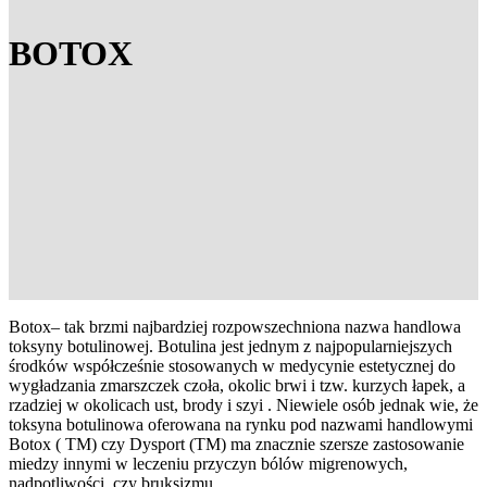
BOTOX
Botox– tak brzmi najbardziej rozpowszechniona nazwa handlowa
toksyny botulinowej. Botulina jest jednym z najpopularniejszych
środków współcześnie stosowanych w medycynie estetycznej do
wygładzania zmarszczek czoła, okolic brwi i tzw. kurzych łapek, a
rzadziej w okolicach ust, brody i szyi . Niewiele osób jednak wie, że
toksyna botulinowa oferowana na rynku pod nazwami handlowymi
Botox ( TM) czy Dysport (TM) ma znacznie szersze zastosowanie
miedzy innymi w leczeniu przyczyn bólów migrenowych,
nadpotliwości, czy bruksizmu.