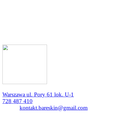
Warszawa ul. Pory 61 lok. U-1
728 487 410
e-mail:
kontakt.bareskin@gmail.com
CZYNNE
PON - PT 10:00 - 21:00
SOB 9:00 - 15:00
ND na życzenie