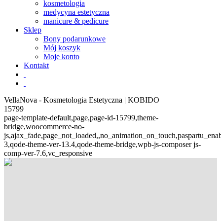
kosmetologia
medycyna estetyczna
manicure & pedicure
Sklep
Bony podarunkowe
Mój koszyk
Moje konto
Kontakt
VellaNova - Kosmetologia Estetyczna | KOBIDO
15799
page-template-default,page,page-id-15799,theme-
bridge,woocommerce-no-
js,ajax_fade,page_not_loaded,,no_animation_on_touch,paspartu_ena
3,qode-theme-ver-13.4,qode-theme-bridge,wpb-js-composer js-
comp-ver-7.6,vc_responsive