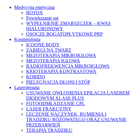
Medycyna estetyczna
BOTOX
Powiększanie ust
WYPEŁNIENIE ZMARSZCZEK – KWAS
HIALURONOWY
OSOCZE BOGATOPŁYTKOWE PRP
Kosmetologia
ICOONE BODY
ZABIEGI NA TWARZ
MEZOTERAPIA MIKROIGŁOWA
MEZOTERAPIA IGŁOWA
RADIOFREKWENCJA MIKROIGŁOWA
KRIOTERAPIA KONTRASTOWA
KOBIDO
PIELĘGNACJA DŁONI I STÓP
Laseroterapia
USUWANIE OWŁOSIENIA EPILACJA LASEREM
DIODOWYM XLASE PLUS
FOTOODMŁADZANIE CPL
LASER FRAKCYJNY
LECZENIE NACZYNEK, RUMIENIA I
TRADZIKU RÓŻOWATEGO ORAZ USUWANIE
PRZEBARWIEŃ
TERAPIA TRĄDZIKU