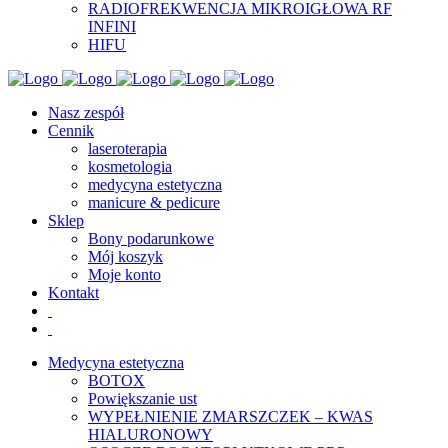
RADIOFREKWENCJA MIKROIGŁOWA RF
INFINI
HIFU
Nasz zespół
Cennik
laseroterapia
kosmetologia
medycyna estetyczna
manicure & pedicure
Sklep
Bony podarunkowe
Mój koszyk
Moje konto
Kontakt
Medycyna estetyczna
BOTOX
Powiększanie ust
WYPEŁNIENIE ZMARSZCZEK – KWAS
HIALURONOWY