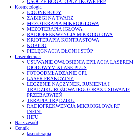
OSOCZE BOGATOPŁYTKOWE PRP
Kosmetologia
ICOONE BODY
ZABIEGI NA TWARZ
MEZOTERAPIA MIKROIGŁOWA
MEZOTERAPIA IGŁOWA
RADIOFREKWENCJA MIKROIGŁOWA
KRIOTERAPIA KONTRASTOWA
KOBIDO
PIELĘGNACJA DŁONI I STÓP
Laseroterapia
USUWANIE OWŁOSIENIA EPILACJA LASEREM
DIODOWYM XLASE PLUS
FOTOODMŁADZANIE CPL
LASER FRAKCYJNY
LECZENIE NACZYNEK, RUMIENIA I
TRADZIKU RÓŻOWATEGO ORAZ USUWANIE
PRZEBARWIEŃ
TERAPIA TRĄDZIKU
RADIOFREKWENCJA MIKROIGŁOWA RF
INFINI
HIFU
Nasz zespół
Cennik
laseroterapia